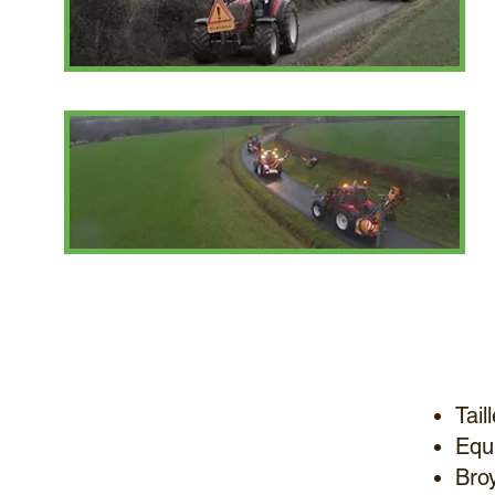
Tai
Equ
Bro